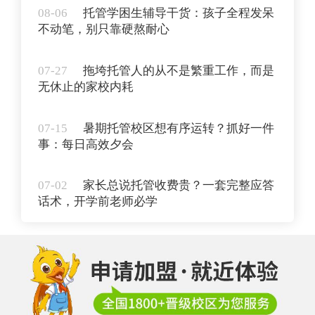
08-06
托管学困生辅导干货：孩子全程发呆
不动笔，别只靠硬熬耐心
07-27
拖垮托管人的从不是繁重工作，而是
无休止的家校内耗
07-15
暑期托管校区想有序运转？抓好一件
事：每日高效夕会
07-02
家长总说托管收费贵？一套完整应答
话术，开学前老师必学